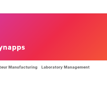
-nous ?
Expertises
Nos références
News
ynapps
teur Manufacturing
Laboratory Management