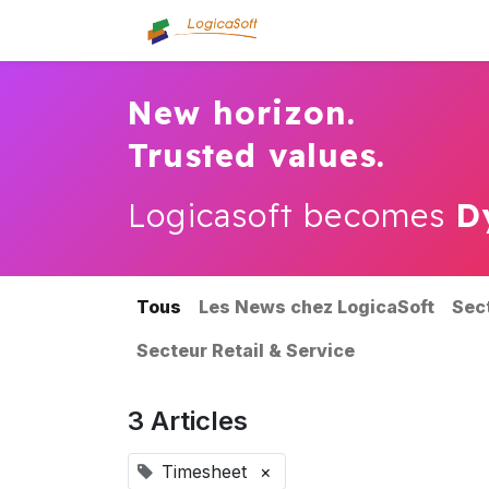
Accueil
Qui sommes
New horizon.
Trusted values.
Logicasoft becomes
D
Tous
Les News chez LogicaSoft
Sec
Secteur Retail & Service
3 Articles
Timesheet
×