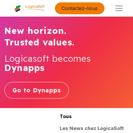
Contactez-nous
New horizon.
Trusted values.
Logicasoft becomes
Dynapps
Go to Dynapps
Tous
Les News chez LogicaSoft