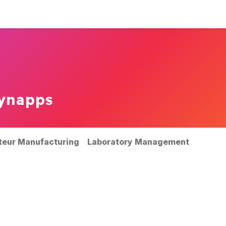
-nous ?
Expertises
Nos références
News
ynapps
teur Manufacturing
Laboratory Management