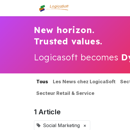
Accueil
Qui sommes
New horizon.
Trusted values.
Logicasoft becomes
D
Tous
Les News chez LogicaSoft
Sec
Secteur Retail & Service
1 Article
Social Marketing
×