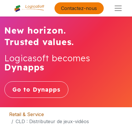
Contactez-nous
New horizon.
Trusted values.
Logicasoft becomes
Dynapps
Go to Dynapps
Retail & Service
CLD : Distributeur de jeux-vidéos