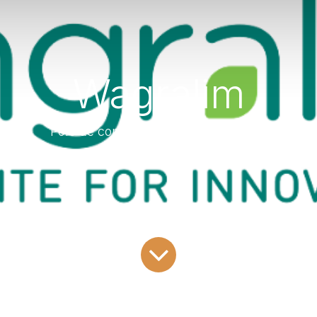
Wagralim
Pôle de compétitivité agroalimentaire