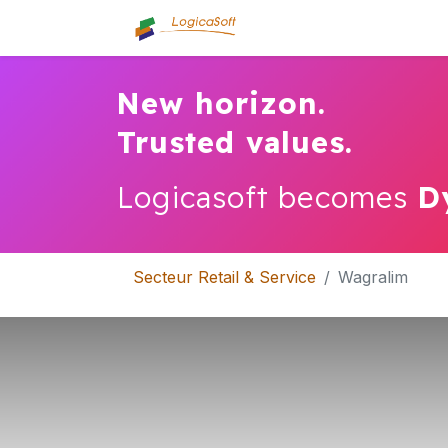
Accueil
Qui sommes
New horizon.
Trusted values.
Logicasoft becomes
D
Secteur Retail & Service
Wagralim