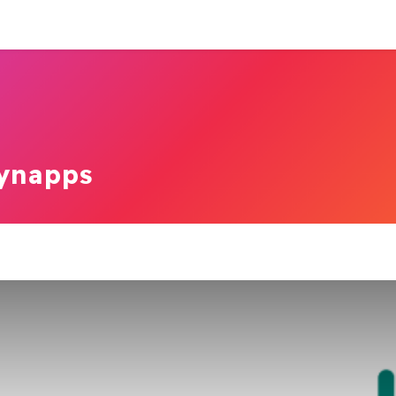
-nous ?
Expertises
Nos références
News
ynapps