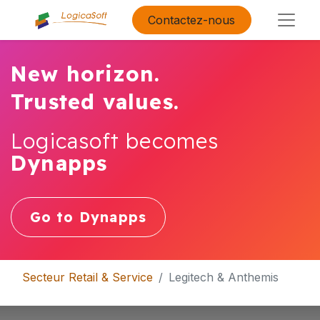
Contactez-nous
New horizon.
Trusted values.
Logicasoft becomes
Dynapps
Go to Dynapps
Secteur Retail & Service
Legitech & Anthemis