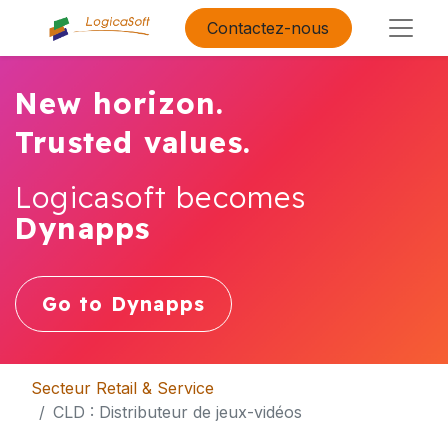
Contactez-nous
New horizon.
Trusted values.
Logicasoft becomes
Dynapps
Go to Dynapps
Secteur Retail & Service
CLD : Distributeur de jeux-vidéos