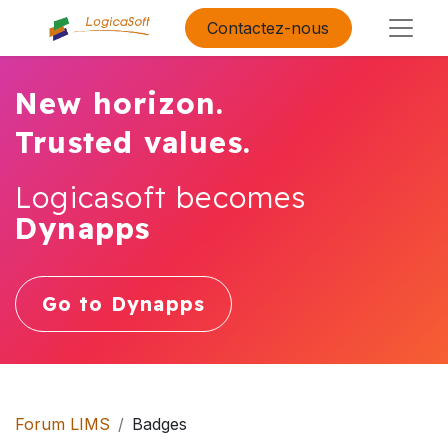
Contactez-nous
New horizon.
Trusted values.
Logicasoft becomes
Dynapps
Go to Dynapps
Forum LIMS
Badges